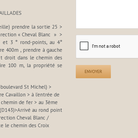
TAILLADES
ille) prendre la sortie 25 >
direction « Cheval Blanc » >
° et 3 ° rond-points, au 4°
aire 400m , prendre à gauche
t droit dans le chemin des
aire 100 m, la propriété se
 boulevard St Michel) >
re Cavaillon > à l’entrée de
le chemin de fer > au 3ème
 (D143)>Arrivé au rond point
rection Cheval Blanc /
te le chemin des Croix