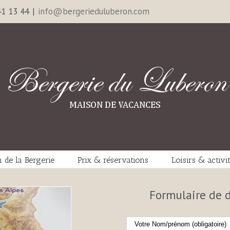
41 13 44
|
info@bergerieduluberon.com
n de la Bergerie
Prix & réservations
Loisirs & activi
Formulaire de