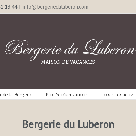
41 13 44
|
info@bergerieduluberon.com
n de la Bergerie
Prix & réservations
Loisirs & activi
Bergerie du Luberon