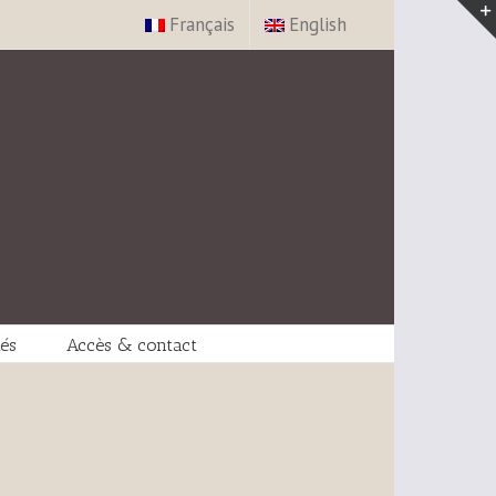
Français
English
tés
Accès & contact